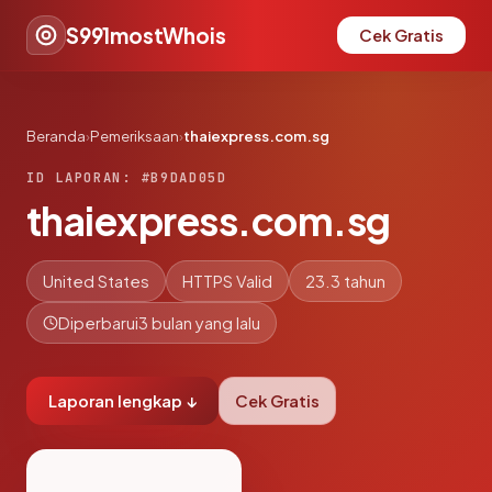
S991mostWhois
Cek Gratis
Beranda
›
Pemeriksaan
›
thaiexpress.com.sg
ID LAPORAN: #B9DAD05D
thaiexpress.com.sg
United States
HTTPS Valid
23.3 tahun
Diperbarui
3 bulan yang lalu
Laporan lengkap ↓
Cek Gratis