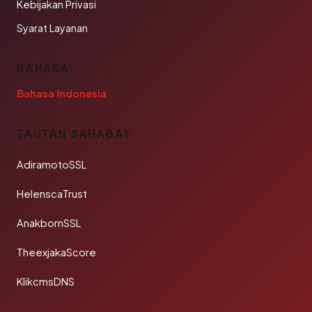
Kebijakan Privasi
Syarat Layanan
BAHASA
Bahasa Indonesia
TAUTAN SAHABAT
AdiramotoSSL
HelenscaTrust
AnakbornSSL
TheexjakaScore
KlikcmsDNS