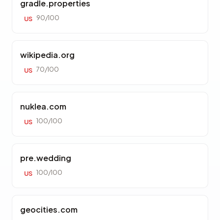
gradle.properties
90/100
US
wikipedia.org
70/100
US
nuklea.com
100/100
US
pre.wedding
100/100
US
geocities.com