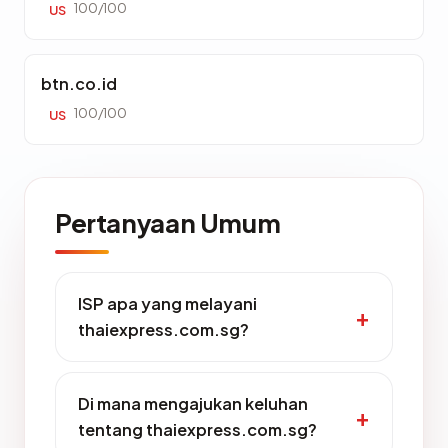
100/100
US
btn.co.id
100/100
US
Pertanyaan Umum
ISP apa yang melayani
thaiexpress.com.sg?
Di mana mengajukan keluhan
tentang thaiexpress.com.sg?