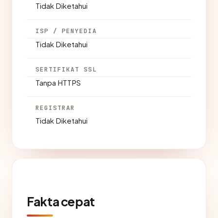
Tidak Diketahui
ISP / PENYEDIA
Tidak Diketahui
SERTIFIKAT SSL
Tanpa HTTPS
REGISTRAR
Tidak Diketahui
Fakta cepat