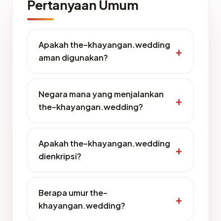
Pertanyaan Umum
Apakah the-khayangan.wedding
aman digunakan?
Negara mana yang menjalankan
the-khayangan.wedding?
Apakah the-khayangan.wedding
dienkripsi?
Berapa umur the-
khayangan.wedding?