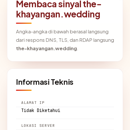
Membaca sinyal the-
khayangan.wedding
Angka-angka di bawah berasal langsung
dari respons DNS, TLS, dan RDAP langsung
the-khayangan.wedding
.
Informasi Teknis
ALAMAT IP
Tidak Diketahui
LOKASI SERVER