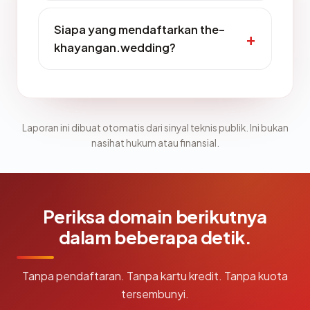
Siapa yang mendaftarkan the-
khayangan.wedding?
Laporan ini dibuat otomatis dari sinyal teknis publik. Ini bukan
nasihat hukum atau finansial.
Periksa domain berikutnya
dalam beberapa detik.
Tanpa pendaftaran. Tanpa kartu kredit. Tanpa kuota
tersembunyi.