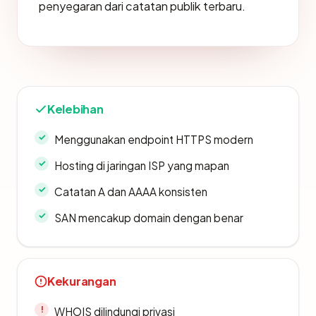
penyegaran dari catatan publik terbaru.
Kelebihan
Menggunakan endpoint HTTPS modern
Hosting di jaringan ISP yang mapan
Catatan A dan AAAA konsisten
SAN mencakup domain dengan benar
Kekurangan
WHOIS dilindungi privasi