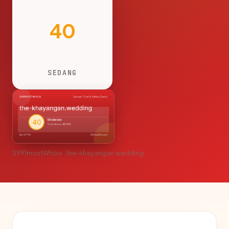
40
SEDANG
S991mostWhois · the-khayangan.wedding