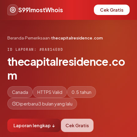
S991mostWhois
Cek Gratis
Beranda
›
Pemeriksaan
›
thecapitalresidence.com
ID LAPORAN: #0A814E0D
thecapitalresidence.co
m
Canada
HTTPS Valid
0.5 tahun
Diperbarui
3 bulan yang lalu
Laporan lengkap ↓
Cek Gratis