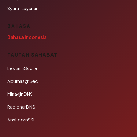
Syarat Layanan
BAHASA
Bahasa Indonesia
TAUTAN SAHABAT
LestarinScore
AbumasgrSec
MinakjinDNS
RadioharDNS
AnakbornSSL