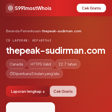
S991mostWhois
Cek Gratis
Beranda
›
Pemeriksaan
›
thepeak-sudirman.com
ID LAPORAN: #EF40F542
thepeak-sudirman.com
Canada
HTTPS Valid
22.7 tahun
Diperbarui
3 bulan yang lalu
Laporan lengkap ↓
Cek Gratis