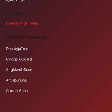
BAHASA
Bahasa Indonesia
TAUTAN SAHABAT
DnastyjaTrust
CvkopiluGuard
AngklwebScan
ArgapuriSSL
CltconliScan