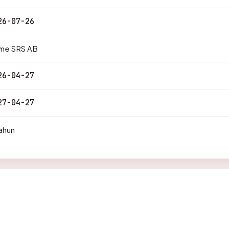
26-07-26
me SRS AB
26-04-27
27-04-27
ahun