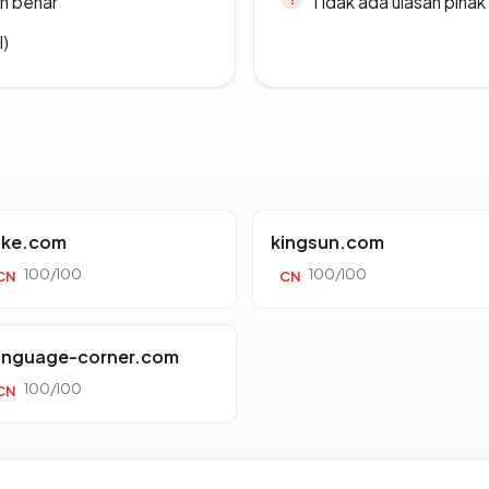
n benar
Tidak ada ulasan piha
l)
nke.com
kingsun.com
100/100
100/100
CN
CN
anguage-corner.com
100/100
CN