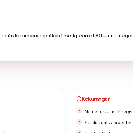
otomatis kami menempatkan
tokolg.com
di
60
— itu kategor
Kekurangan
Nameserver milik regi
Selalu verifikasi kont