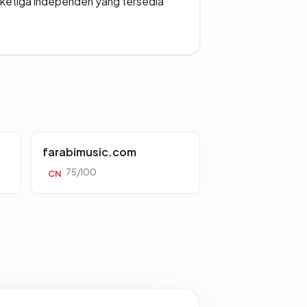
k ketiga independen yang tersedia
farabimusic.com
75/100
CN