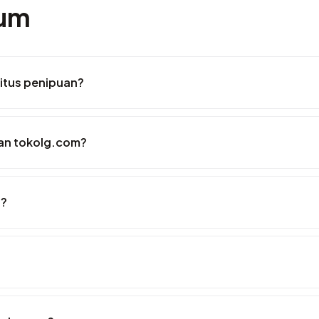
mum
itus penipuan?
an tokolg.com?
i?