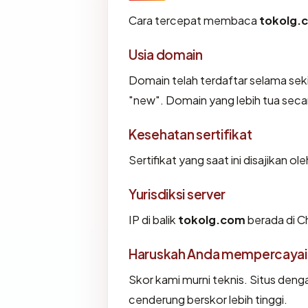
Cara tercepat membaca
tokolg.
Usia domain
Domain telah terdaftar selama se
"new". Domain yang lebih tua secara
Kesehatan sertifikat
Sertifikat yang saat ini disajikan ol
Yurisdiksi server
IP di balik
tokolg.com
berada di Ch
Haruskah Anda mempercayai
Skor kami murni teknis. Situs deng
cenderung berskor lebih tinggi.