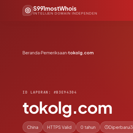
S991mostWhois
INTELIJEN DOMAIN INDEPENDEN
Beranda
›
Pemeriksaan
›
tokolg.com
ID LAPORAN: #B3E94304
tokolg.com
China
HTTPS Valid
0 tahun
Diperbarui
3