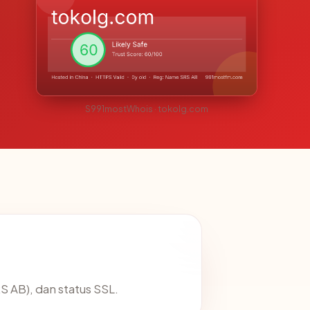
S991mostWhois · tokolg.com
S AB), dan status SSL.