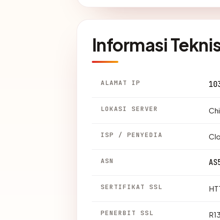
Informasi Tekni
ALAMAT IP
10
LOKASI SERVER
Chi
ISP / PENYEDIA
Clo
ASN
AS
SERTIFIKAT SSL
HTT
PENERBIT SSL
R1