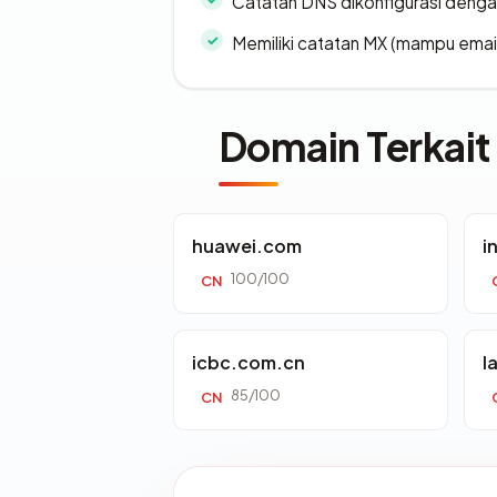
Catatan DNS dikonfigurasi denga
Memiliki catatan MX (mampu emai
Domain Terkait
huawei.com
i
100/100
CN
icbc.com.cn
l
85/100
CN