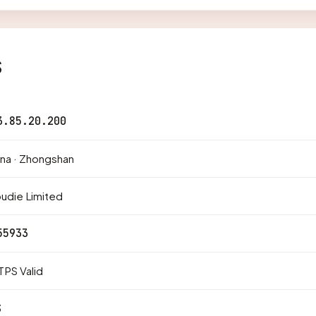
s
3.85.20.200
na · Zhongshan
udie Limited
55933
PS Valid
3