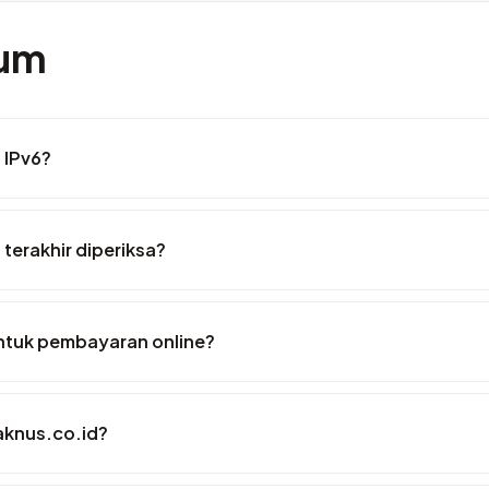
mum
 IPv6?
 terakhir diperiksa?
ntuk pembayaran online?
aknus.co.id?