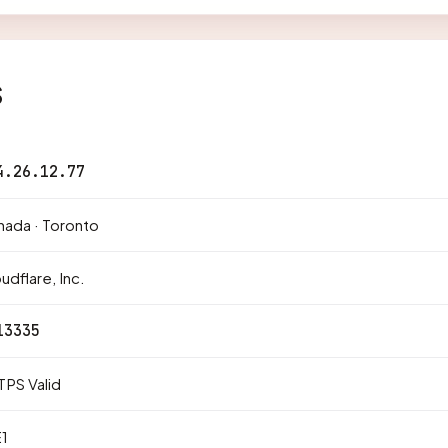
s
4.26.12.77
ada · Toronto
udflare, Inc.
13335
PS Valid
1