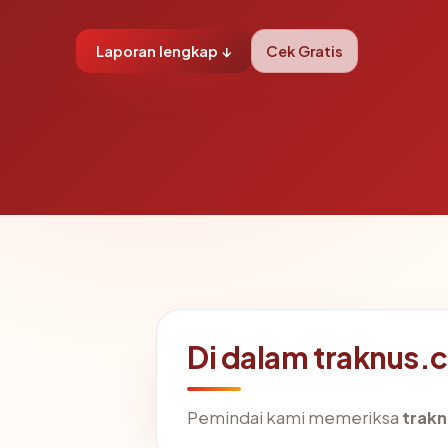
Laporan lengkap ↓
Cek Gratis
Di dalam traknus.
Pemindai kami memeriksa
trakn