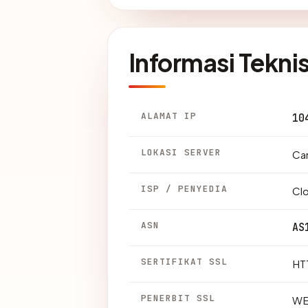
Informasi Tekni
ALAMAT IP
10
LOKASI SERVER
Can
ISP / PENYEDIA
Clo
ASN
AS
SERTIFIKAT SSL
HTT
PENERBIT SSL
WE