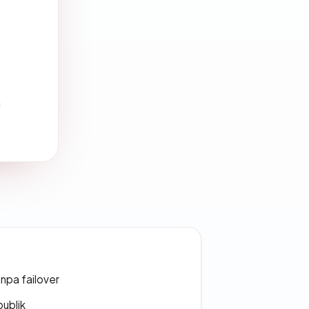
a
npa failover
publik