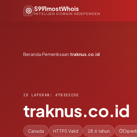
S991mostWhois
INTELIJEN DOMAIN INDEPENDEN
Beranda
›
Pemeriksaan
›
traknus.co.id
ID LAPORAN: #7B3EECDE
traknus.co.id
Canada
HTTPS Valid
28.6 tahun
Diperb