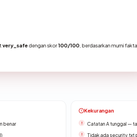
at
very_safe
dengan skor
100/100
, berdasarkan murni fakt
Kekurangan
n benar
Catatan A tunggal — ta
l)
Tidak ada security.txt 