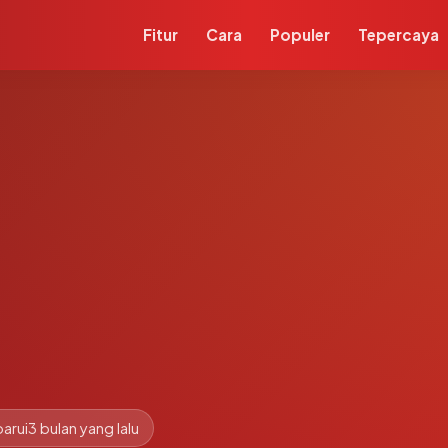
Fitur
Cara
Populer
Tepercaya
arui
3 bulan yang lalu