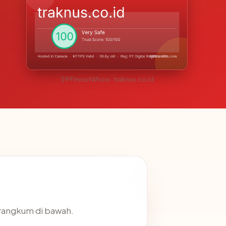
S991mostWhois · traknus.co.id
irangkum di bawah.