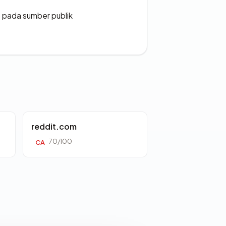
s pada sumber publik
reddit.com
70/100
CA