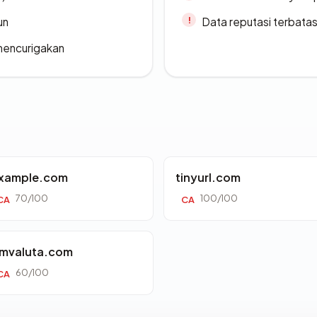
un
Data reputasi terbata
 mencurigakan
xample.com
tinyurl.com
70/100
100/100
CA
CA
mvaluta.com
60/100
CA