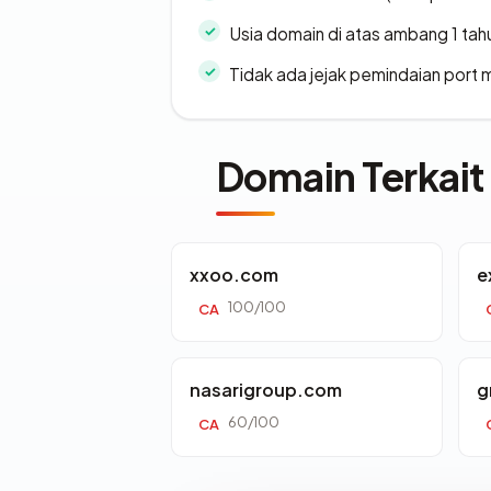
Usia domain di atas ambang 1 tah
Tidak ada jejak pemindaian port
Domain Terkait
xxoo.com
e
100/100
CA
nasarigroup.com
g
60/100
CA