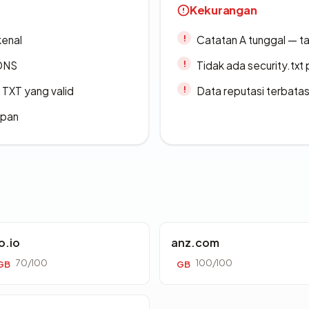
Kekurangan
kenal
Catatan A tunggal — ta
 DNS
Tidak ada security.txt 
TXT yang valid
Data reputasi terbata
apan
o.io
anz.com
70/100
100/100
GB
GB