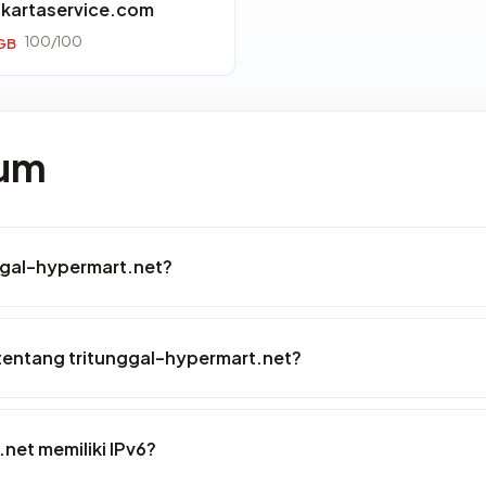
akartaservice.com
100/100
GB
mum
ggal-hypermart.net?
tentang tritunggal-hypermart.net?
net memiliki IPv6?