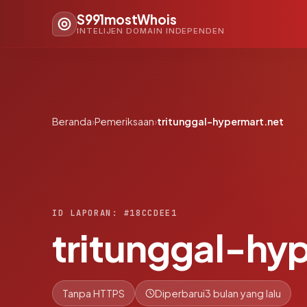
S991mostWhois
INTELIJEN DOMAIN INDEPENDEN
Beranda
›
Pemeriksaan
›
tritunggal-hypermart.net
ID LAPORAN: #18CCDEE1
tritunggal-hy
Tanpa HTTPS
Diperbarui
3 bulan yang lalu