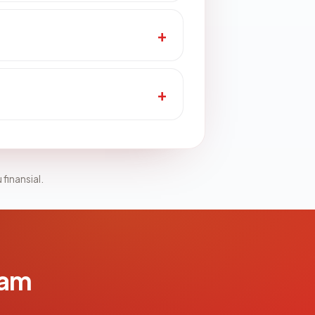
 finansial.
lam