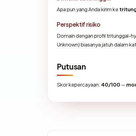
Apa pun yang Anda kirim ke
tritun
Perspektif risiko
Domain dengan profil tritunggal-hy
Unknown) biasanya jatuh dalam ka
Putusan
Skor kepercayaan:
40/100
—
mod