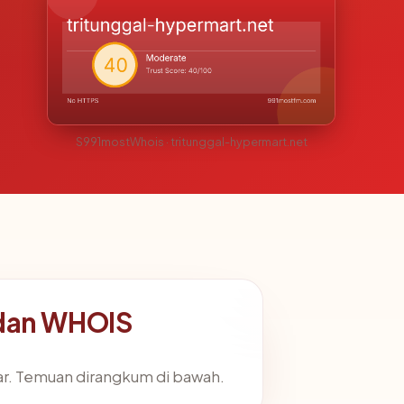
S991mostWhois · tritunggal-hypermart.net
 dan WHOIS
ar. Temuan dirangkum di bawah.