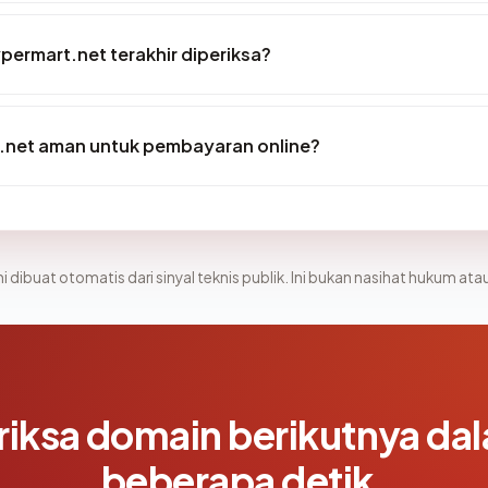
ypermart.net terakhir diperiksa?
.net aman untuk pembayaran online?
i dibuat otomatis dari sinyal teknis publik. Ini bukan nasihat hukum atau
riksa domain berikutnya da
beberapa detik.