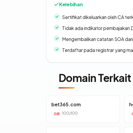
Kelebihan
Sertifikat dikeluarkan oleh CA ter
Tidak ada indikator pembajakan
Mengembalikan catatan SOA dan 
Terdaftar pada registrar yang m
Domain Terkait
bet365.com
h
100/100
GB