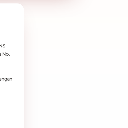
DNS
s No.
dengan