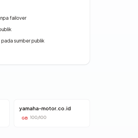
npa failover
publik
s pada sumber publik
yamaha-motor.co.id
100/100
GB