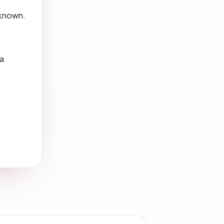
nknown.
ra