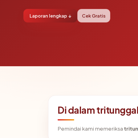
Laporan lengkap ↓
Cek Gratis
Di dalam tritungg
Pemindai kami memeriksa
tritu