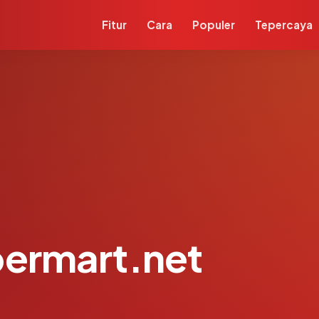
Fitur
Cara
Populer
Tepercaya
permart.net