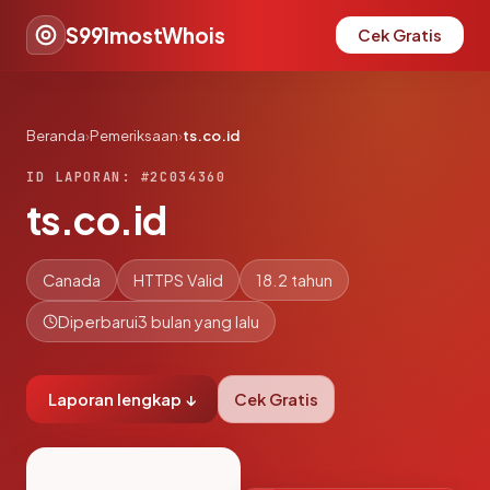
S991mostWhois
Cek Gratis
Beranda
›
Pemeriksaan
›
ts.co.id
ID LAPORAN: #2C034360
ts.co.id
Canada
HTTPS Valid
18.2 tahun
Diperbarui
3 bulan yang lalu
Laporan lengkap ↓
Cek Gratis