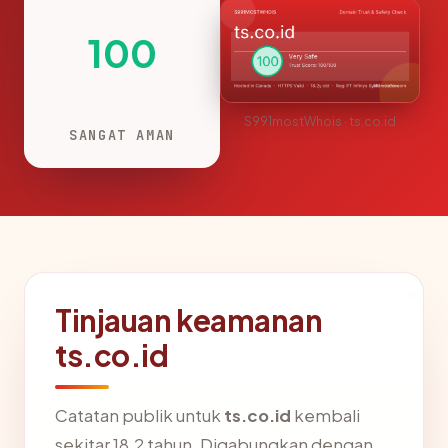
100
S991mostWhois · ts.co.id
SANGAT AMAN
Tinjauan keamanan
ts.co.id
Catatan publik untuk
ts.co.id
kembali
sekitar 18.2 tahun. Digabungkan dengan