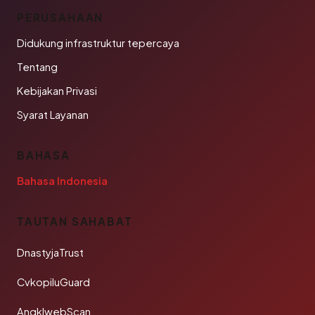
PERUSAHAAN
Didukung infrastruktur tepercaya
Tentang
Kebijakan Privasi
Syarat Layanan
BAHASA
Bahasa Indonesia
TAUTAN SAHABAT
DnastyjaTrust
CvkopiluGuard
AngklwebScan