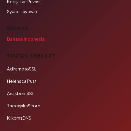
Kebijakan Privasi
Syarat Layanan
BAHASA
Bahasa Indonesia
TAUTAN SAHABAT
AdiramotoSSL
HelenscaTrust
AnakbornSSL
TheexjakaScore
KlikcmsDNS