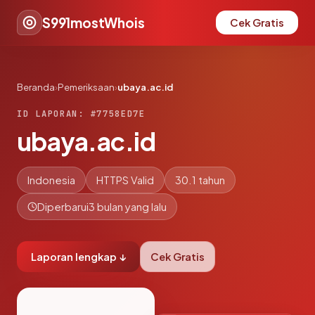
S991mostWhois
Cek Gratis
Beranda
›
Pemeriksaan
›
ubaya.ac.id
ID LAPORAN: #7758ED7E
ubaya.ac.id
Indonesia
HTTPS Valid
30.1 tahun
Diperbarui
3 bulan yang lalu
Laporan lengkap ↓
Cek Gratis