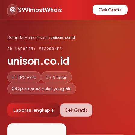
S991mostWhois
Cek Gratis
Beranda
›
Pemeriksaan
›
unison.co.id
ID LAPORAN: #822004F9
unison.co.id
HTTPS Valid
25.6 tahun
Diperbarui
3 bulan yang lalu
Laporan lengkap ↓
Cek Gratis