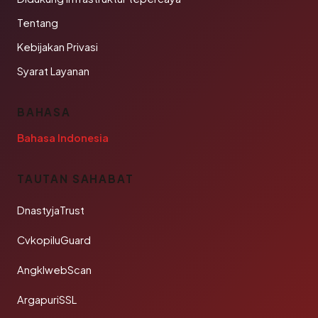
Tentang
Kebijakan Privasi
Syarat Layanan
BAHASA
Bahasa Indonesia
TAUTAN SAHABAT
DnastyjaTrust
CvkopiluGuard
AngklwebScan
ArgapuriSSL