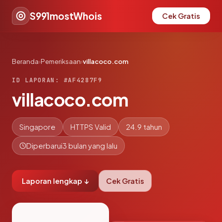
S991mostWhois
Cek Gratis
Beranda
›
Pemeriksaan
›
villacoco.com
ID LAPORAN: #AF4287F9
villacoco.com
Singapore
HTTPS Valid
24.9 tahun
Diperbarui
3 bulan yang lalu
Laporan lengkap ↓
Cek Gratis