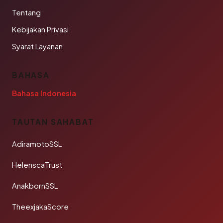
Tentang
Kebijakan Privasi
Syarat Layanan
BAHASA
Bahasa Indonesia
TAUTAN SAHABAT
AdiramotoSSL
HelenscaTrust
AnakbornSSL
TheexjakaScore