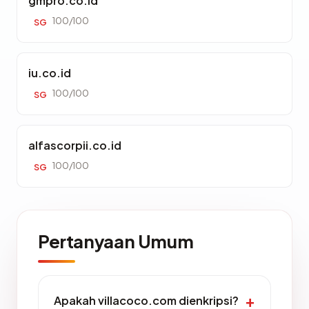
gmpro.co.id
100/100
SG
iu.co.id
100/100
SG
alfascorpii.co.id
100/100
SG
Pertanyaan Umum
Apakah villacoco.com dienkripsi?