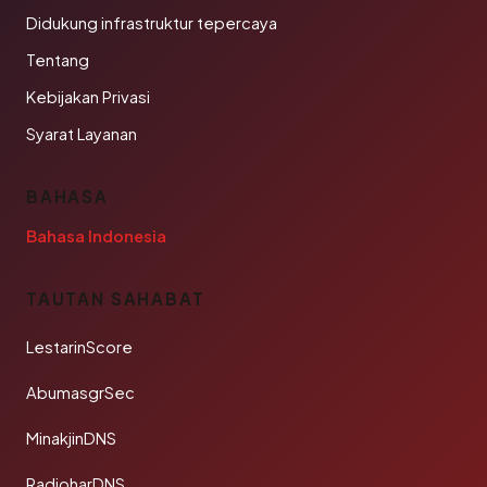
Didukung infrastruktur tepercaya
Tentang
Kebijakan Privasi
Syarat Layanan
BAHASA
Bahasa Indonesia
TAUTAN SAHABAT
LestarinScore
AbumasgrSec
MinakjinDNS
RadioharDNS