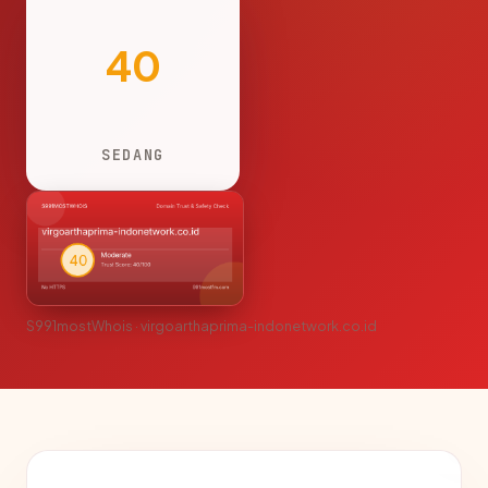
40
SEDANG
S991mostWhois · virgoarthaprima-indonetwork.co.id