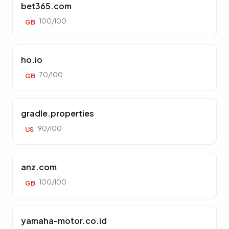
bet365.com
100/100
GB
ho.io
70/100
GB
gradle.properties
90/100
US
anz.com
100/100
GB
yamaha-motor.co.id