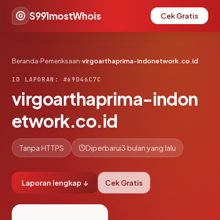
S991mostWhois
Cek Gratis
Beranda
›
Pemeriksaan
›
virgoarthaprima-indonetwork.co.id
ID LAPORAN: #69D46C7C
virgoarthaprima-indon
etwork.co.id
Tanpa HTTPS
Diperbarui
3 bulan yang lalu
Laporan lengkap ↓
Cek Gratis