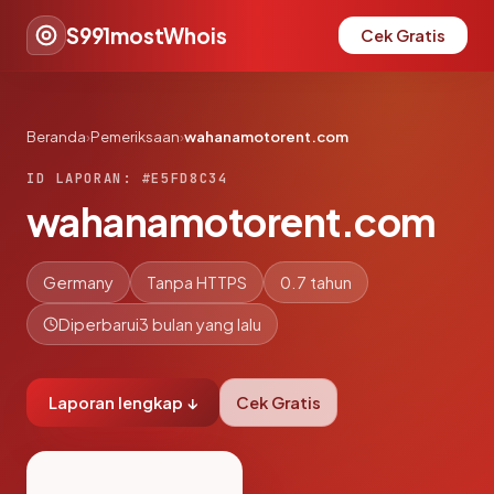
S991mostWhois
Cek Gratis
Beranda
›
Pemeriksaan
›
wahanamotorent.com
ID LAPORAN: #E5FD8C34
wahanamotorent.com
Germany
Tanpa HTTPS
0.7 tahun
Diperbarui
3 bulan yang lalu
Laporan lengkap ↓
Cek Gratis