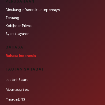
PERUSAHAAN
Didukung infrastruktur tepercaya
Tentang
Kebijakan Privasi
Syarat Layanan
BAHASA
Bahasa Indonesia
TAUTAN SAHABAT
LestarinScore
AbumasgrSec
MinakjinDNS