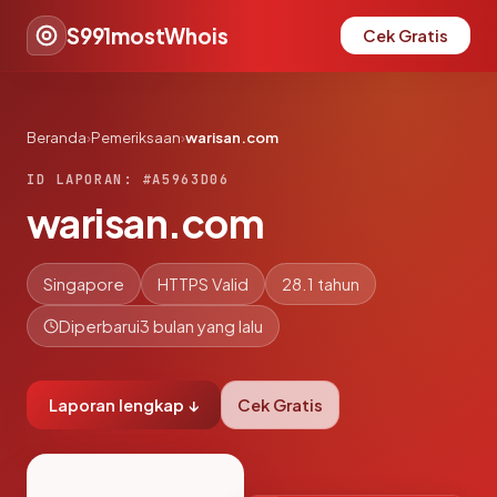
S991mostWhois
Cek Gratis
Beranda
›
Pemeriksaan
›
warisan.com
ID LAPORAN: #A5963D06
warisan.com
Singapore
HTTPS Valid
28.1 tahun
Diperbarui
3 bulan yang lalu
Laporan lengkap ↓
Cek Gratis