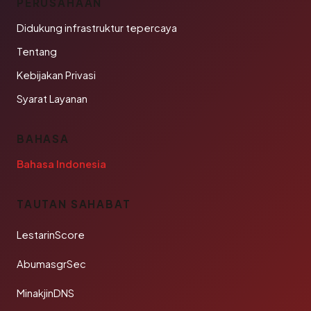
PERUSAHAAN
Didukung infrastruktur tepercaya
Tentang
Kebijakan Privasi
Syarat Layanan
BAHASA
Bahasa Indonesia
TAUTAN SAHABAT
LestarinScore
AbumasgrSec
MinakjinDNS