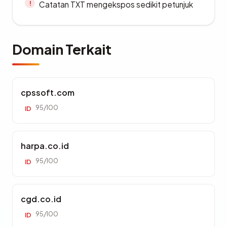
Catatan TXT mengekspos sedikit petunjuk
Domain Terkait
cpssoft.com
95/100
ID
harpa.co.id
95/100
ID
cgd.co.id
95/100
ID