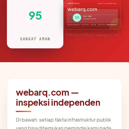
95
S991mostWhois · webarq.com
SANGAT AMAN
webarq.com —
inspeksi independen
Di bawah: setiap fakta infrastruktur publik
yang bisa ditemukan pemindai kami pada