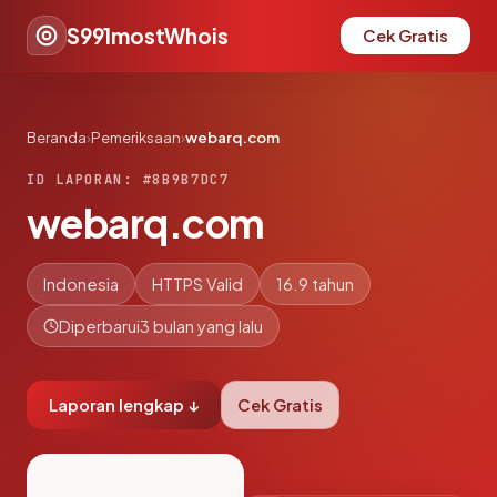
S991mostWhois
Cek Gratis
Beranda
›
Pemeriksaan
›
webarq.com
ID LAPORAN: #8B9B7DC7
webarq.com
Indonesia
HTTPS Valid
16.9 tahun
Diperbarui
3 bulan yang lalu
Laporan lengkap ↓
Cek Gratis