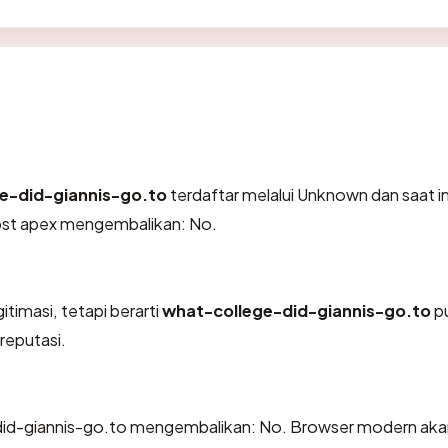
e-did-giannis-go.to
terdaftar melalui Unknown dan saat in
ost apex mengembalikan: No.
itimasi, tetapi berarti
what-college-did-giannis-go.to
p
reputasi.
id-giannis-go.to mengembalikan: No. Browser modern aka