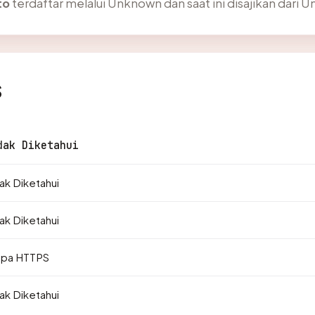
to
terdaftar melalui Unknown dan saat ini disajikan dari 
s
dak Diketahui
ak Diketahui
ak Diketahui
npa HTTPS
ak Diketahui