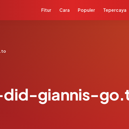
Fitur
Cara
Populer
Tepercaya
.to
did-giannis-go.