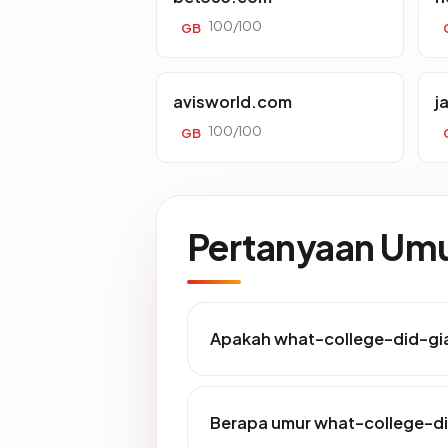
100/100
GB
avisworld.com
j
100/100
GB
Pertanyaan U
Apakah what-college-did-gia
Berapa umur what-college-d