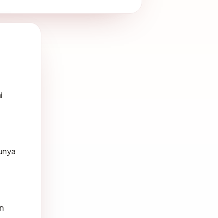
i
unya
n