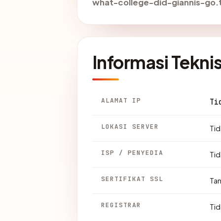
what-college-did-giannis-go.
Informasi Tekni
ALAMAT IP
Ti
LOKASI SERVER
Tid
ISP / PENYEDIA
Tid
SERTIFIKAT SSL
Ta
REGISTRAR
Tid