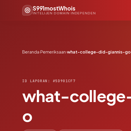
S991mostWhois
INTELIJEN DOMAIN INDEPENDEN
Beranda
›
Pemeriksaan
›
what-college-did-giannis-go
ID LAPORAN: #5D901CF7
what-college-
o