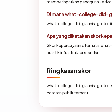
memperingatkan pengguna ketika i
Di mana what-college-did-gi
what-college-did-giannis-go.to d
Apa yang dikatakan skor kep
Skor kepercayaan otomatis what-
praktik infrastruktur standar.
Ringkasan skor
what-college-did-giannis-go.to →
catatan publik terbaru.