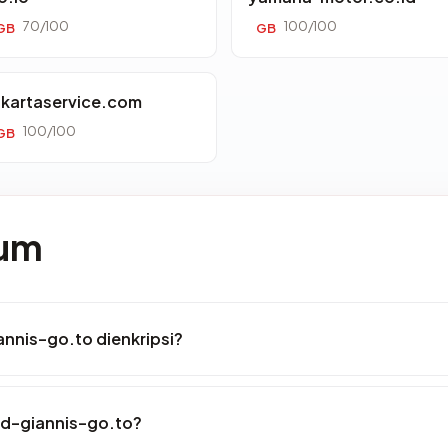
70/100
100/100
GB
GB
akartaservice.com
100/100
GB
mum
nnis-go.to dienkripsi?
id-giannis-go.to?