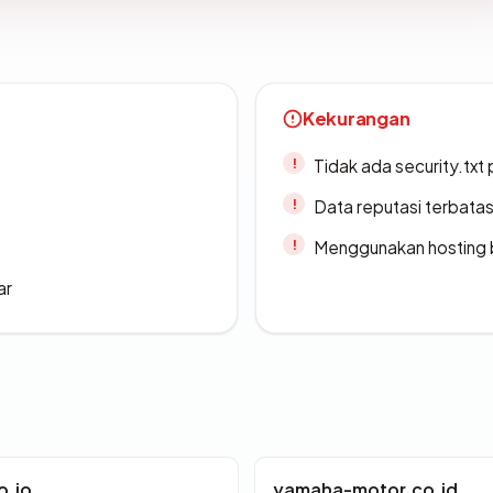
Kekurangan
Tidak ada security.txt 
Data reputasi terbata
Menggunakan hosting 
ar
o.io
yamaha-motor.co.id