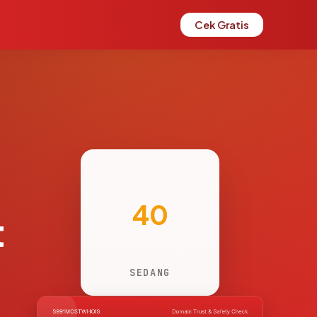
Cek Gratis
40
t
SEDANG