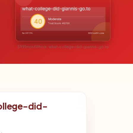
S991mostWhois · what-college-did-giannis-go.to
ollege-did-