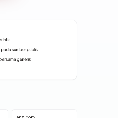
publik
s pada sumber publik
bersama generik
anz.com