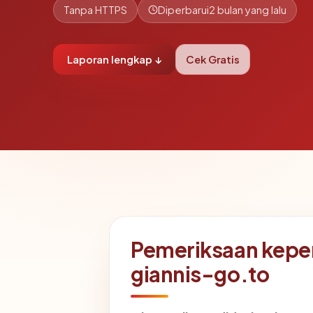
Tanpa HTTPS
Diperbarui
2 bulan yang lalu
Laporan lengkap ↓
Cek Gratis
Pemeriksaan kepe
giannis-go.to