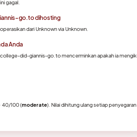
ni gagal.
annis-go.to dihosting
ioperasikan dari Unknown via Unknown.
ada Anda
college-did-giannis-go.to mencerminkan apakah ia mengik
 40/100 (
moderate
). Nilai dihitung ulang setiap penyegaran 