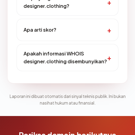
designer.clothing?
Apa arti skor?
Apakah informasi WHOIS
designer.clothing disembunyikan?
Laporan ini dibuat otomatis dari sinyal teknis publik. Ini bukan
nasihat hukum atau finansial.
Periksa domain berikutnya