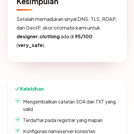
Kesimpulan
Setelah memadukan sinyal DNS, TLS, RDAP,
dan GeoIP, skor otomatis kami untuk
designer.clothing
ada di
95/100
(
very_safe
).
Kelebihan
Mengembalikan catatan SOA dan TXT yang
valid
Terdaftar pada registrar yang mapan
Konfigurasi nameserver konsisten