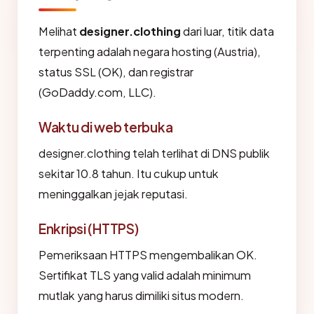
Melihat
designer.clothing
dari luar, titik data
terpenting adalah negara hosting (Austria),
status SSL (OK), dan registrar
(GoDaddy.com, LLC).
Waktu di web terbuka
designer.clothing telah terlihat di DNS publik
sekitar 10.8 tahun. Itu cukup untuk
meninggalkan jejak reputasi.
Enkripsi (HTTPS)
Pemeriksaan HTTPS mengembalikan OK.
Sertifikat TLS yang valid adalah minimum
mutlak yang harus dimiliki situs modern.