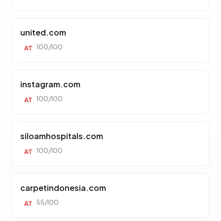
united.com
100/100
AT
instagram.com
100/100
AT
siloamhospitals.com
100/100
AT
carpetindonesia.com
55/100
AT