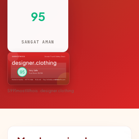
95
SANGAT AMAN
S991mostWhois · designer.clothing