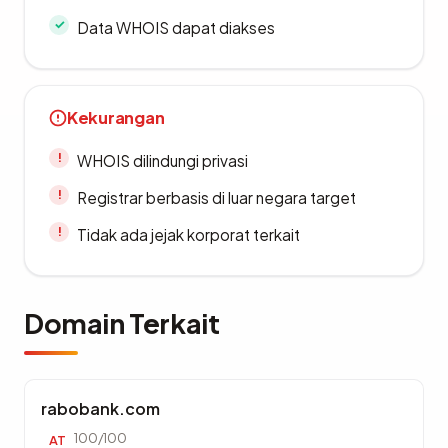
Data WHOIS dapat diakses
Kekurangan
WHOIS dilindungi privasi
Registrar berbasis di luar negara target
Tidak ada jejak korporat terkait
Domain Terkait
rabobank.com
100/100
AT