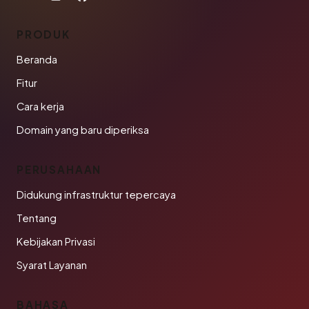
PRODUK
Beranda
Fitur
Cara kerja
Domain yang baru diperiksa
PERUSAHAAN
Didukung infrastruktur tepercaya
Tentang
Kebijakan Privasi
Syarat Layanan
BAHASA