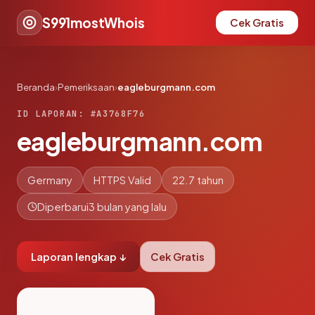
S991mostWhois
Cek Gratis
Beranda
›
Pemeriksaan
›
eagleburgmann.com
ID LAPORAN: #A3768F76
eagleburgmann.com
Germany
HTTPS Valid
22.7 tahun
Diperbarui
3 bulan yang lalu
Laporan lengkap ↓
Cek Gratis