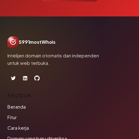
S991mostWhois
Intelijen domain otomatis dan independen
untuk web terbuka.
PRODUK
Beranda
Fitur
Cara kerja
Domain yang baru diperiksa