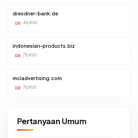
dresdner-bank.de
45/100
DE
indonesian-products.biz
75/100
DE
mciadvertising.com
75/100
DE
Pertanyaan Umum