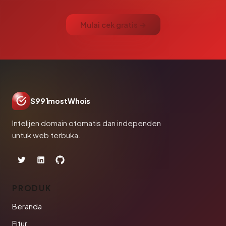
Mulai cek gratis →
S991mostWhois
Intelijen domain otomatis dan independen
untuk web terbuka.
PRODUK
Beranda
Fitur