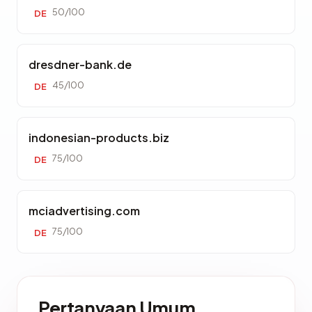
50/100
DE
dresdner-bank.de
45/100
DE
indonesian-products.biz
75/100
DE
mciadvertising.com
75/100
DE
Pertanyaan Umum