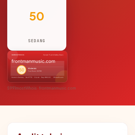
50
SEDANG
S991mostWhois · frontmanmusic.com