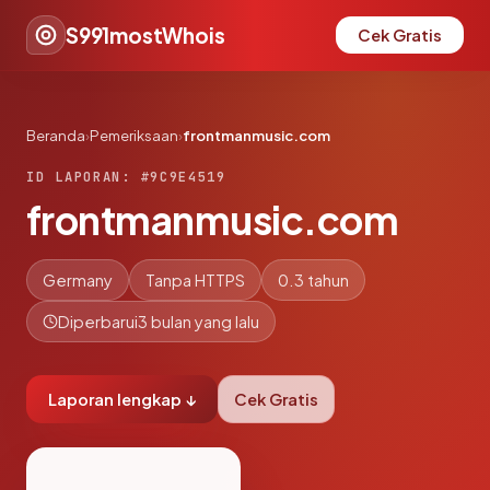
S991mostWhois
Cek Gratis
Beranda
›
Pemeriksaan
›
frontmanmusic.com
ID LAPORAN: #9C9E4519
frontmanmusic.com
Germany
Tanpa HTTPS
0.3 tahun
Diperbarui
3 bulan yang lalu
Laporan lengkap ↓
Cek Gratis