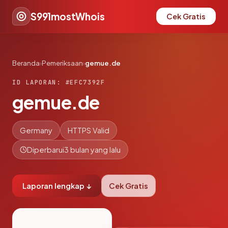
S991mostWhois
Cek Gratis
Beranda
›
Pemeriksaan
›
gemue.de
ID LAPORAN: #EFC7392F
gemue.de
Germany
HTTPS Valid
Diperbarui
3 bulan yang lalu
Laporan lengkap ↓
Cek Gratis