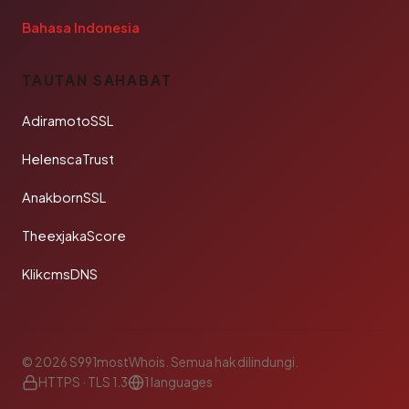
Bahasa Indonesia
TAUTAN SAHABAT
AdiramotoSSL
HelenscaTrust
AnakbornSSL
TheexjakaScore
KlikcmsDNS
© 2026 S991mostWhois. Semua hak dilindungi.
HTTPS · TLS 1.3
1 languages