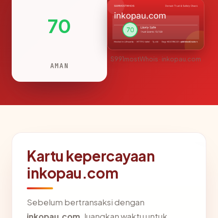
70
S991mostWhois · inkopau.com
AMAN
Kartu kepercayaan
inkopau.com
Sebelum bertransaksi dengan
inkopau.com
, luangkan waktu untuk