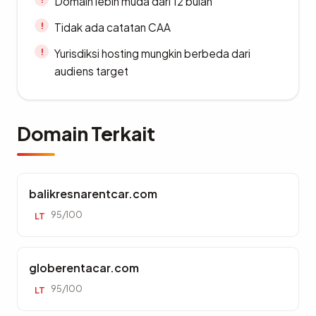
Domain lebih muda dari 12 bulan
Tidak ada catatan CAA
Yurisdiksi hosting mungkin berbeda dari
audiens target
Domain Terkait
balikresnarentcar.com
95/100
LT
globerentacar.com
95/100
LT