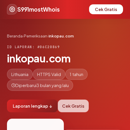
S991mostWhois
Cek Gratis
Beranda
›
Pemeriksaan
›
inkopau.com
ID LAPORAN: #06C20869
inkopau.com
Lithuania
HTTPS Valid
1 tahun
Diperbarui
3 bulan yang lalu
Laporan lengkap ↓
Cek Gratis