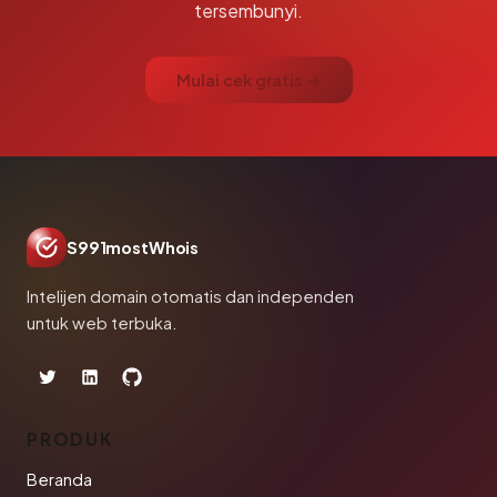
tersembunyi.
Mulai cek gratis →
S991mostWhois
Intelijen domain otomatis dan independen
untuk web terbuka.
PRODUK
Beranda