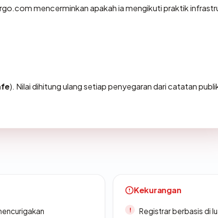
go.com mencerminkan apakah ia mengikuti praktik infrastr
afe
). Nilai dihitung ulang setiap penyegaran dari catatan publi
Kekurangan
 mencurigakan
Registrar berbasis di l