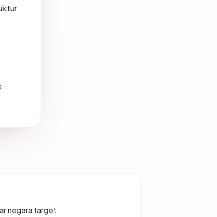
uktur
k
uar negara target