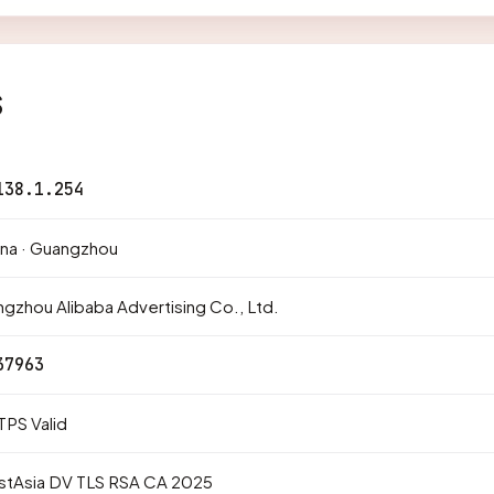
s
138.1.254
na · Guangzhou
gzhou Alibaba Advertising Co., Ltd.
37963
PS Valid
ustAsia DV TLS RSA CA 2025