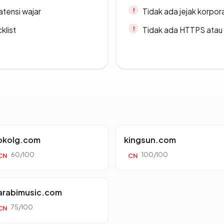
atensi wajar
Tidak ada jejak korpora
klist
Tidak ada HTTPS atau s
okolg.com
kingsun.com
60/100
100/100
CN
CN
arabimusic.com
75/100
CN