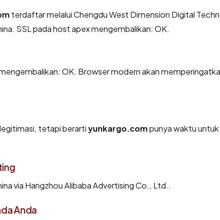
om
terdaftar melalui Chengdu West Dimension Digital Tech
i China. SSL pada host apex mengembalikan: OK.
mengembalikan: OK. Browser modern akan memperingatk
egitimasi, tetapi berarti
yunkargo.com
punya waktu untuk
ting
na via Hangzhou Alibaba Advertising Co., Ltd..
ada Anda