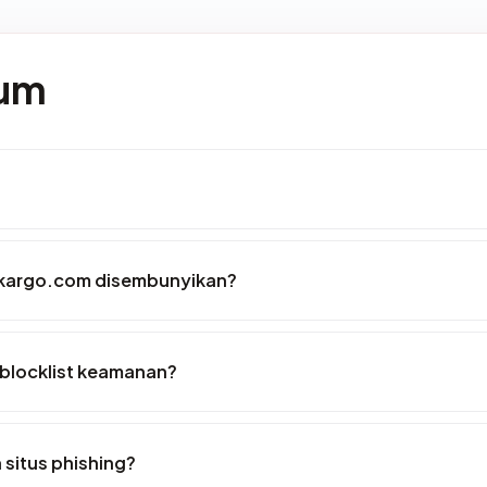
mum
kargo.com disembunyikan?
blocklist keamanan?
situs phishing?