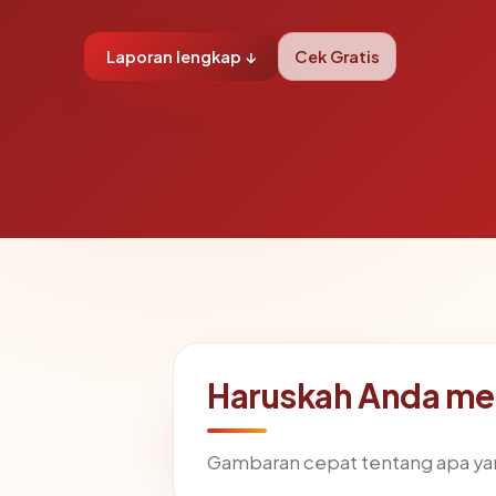
Laporan lengkap ↓
Cek Gratis
Haruskah Anda m
Gambaran cepat tentang apa ya