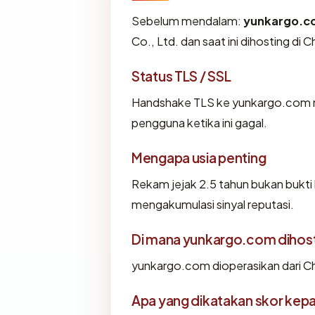
Sebelum mendalam:
yunkargo.c
Co., Ltd. dan saat ini dihosting d
Status TLS / SSL
Handshake TLS ke yunkargo.com 
pengguna ketika ini gagal.
Mengapa usia penting
Rekam jejak 2.5 tahun bukan bukti l
mengakumulasi sinyal reputasi.
Di mana yunkargo.com dihos
yunkargo.com dioperasikan dari Chi
Apa yang dikatakan skor kep