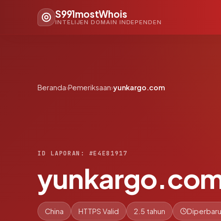
S991mostWhois
INTELIJEN DOMAIN INDEPENDEN
Beranda
›
Pemeriksaan
›
yunkargo.com
ID LAPORAN: #E4E81917
yunkargo.co
China
HTTPS Valid
2.5 tahun
Diperbaru