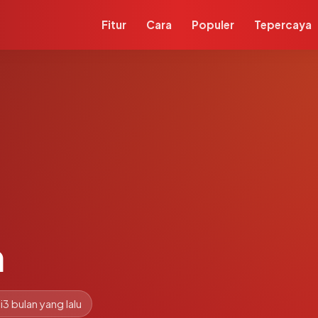
Fitur
Cara
Populer
Tepercaya
m
i
3 bulan yang lalu