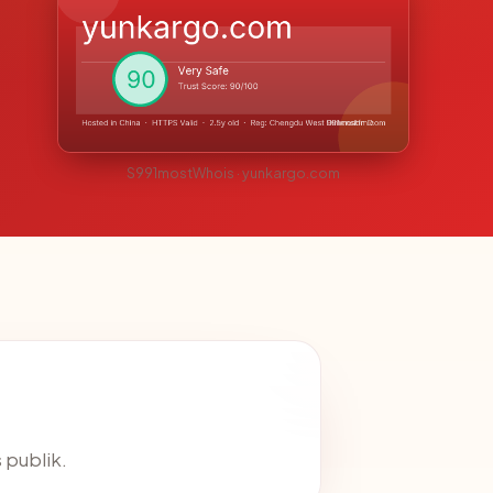
S991mostWhois · yunkargo.com
s publik.