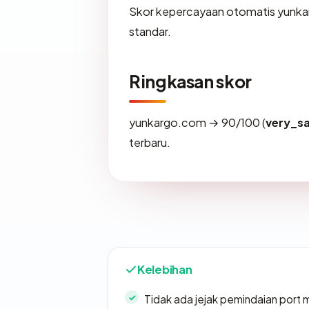
Skor kepercayaan otomatis yunkar
standar.
Ringkasan skor
yunkargo.com → 90/100 (
very_s
terbaru.
Kelebihan
Tidak ada jejak pemindaian port