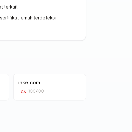
t terkait
ertifikat lemah terdeteksi
inke.com
100/100
CN